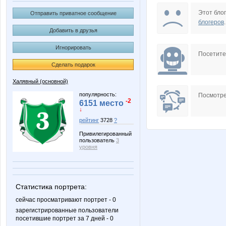
IrinaKolc
KRASO
Этот блог
Отправить приватное сообщение
блогеров
.
Добавить в друзья
Игнорировать
Nastya20
Obuven
Посетит
Сделать подарок
Халявный (основной)
Treant
Wisp@
популярность:
Посмотре
-2
6151 место
↓
рейтинг
3728
?
Привилегированный
kattya
la-Belle
пользователь
3
уровня
stauri
striped s
Статистика портрета:
сейчас просматривают портрет - 0
зарегистрированные пользователи
посетившие портрет за 7 дней - 0