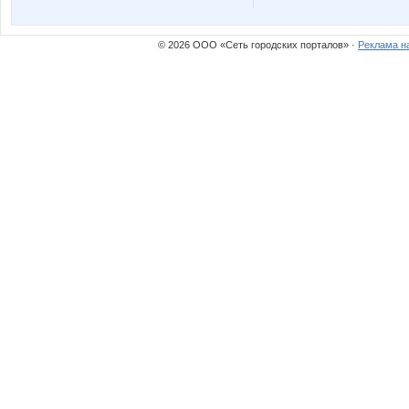
Аня*
АРИСИ
© 2026 ООО «Сеть городских порталов» ·
Реклама н
Лепесток Лотоса
ЛУЧШАЯ
Тюня
УУддаа