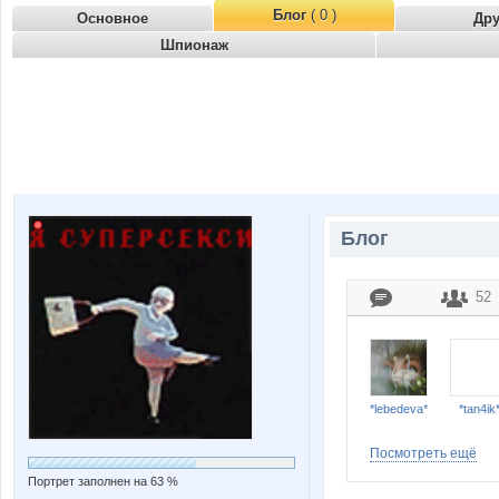
Блог
( 0 )
Основное
Др
Шпионаж
Блог
52
*lebedeva*
*tan4ik
Посмотреть ещё
Портрет заполнен на 63 %